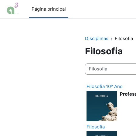
Ir para o conteúdo principal
Página principal
Disciplinas
Filosofia
Filosofia
Categorias de disciplinas
Filosofia 10º Ano
Profes
Filosofia